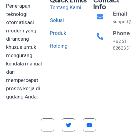
Quick Links
Contact
Penerapan
Info
Tentang Kami
Email
teknologi
Solusi
support@gis
otomatisasi
modern yang
Produk
Phone
dirancang
+62 21
Holding
khusus untuk
82623311
mengurangi
kendala manual
dan
mempercepat
proses kerja di
gudang Anda.